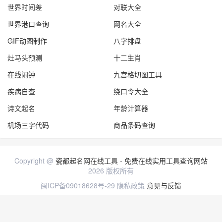
世界时间差
对联大全
世界港口查询
网名大全
GIF动图制作
八字排盘
灶马头预测
十二生肖
在线闹钟
九宫格切图工具
疾病自查
绕口令大全
诗文起名
年龄计算器
机场三字代码
商品条码查询
Copyright @
瓷都起名网在线工具 - 免费在线实用工具查询网站
2026 版权所有
闽ICP备09018628号-29
隐私政策
意见与反馈