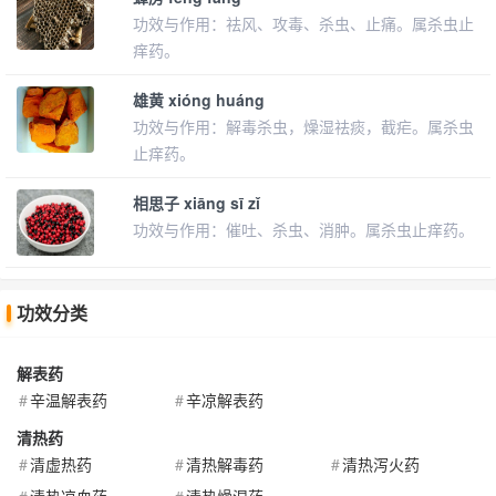
功效与作用：祛风、攻毒、杀虫、止痛。属杀虫止
痒药。
雄黄 xióng huáng
功效与作用：解毒杀虫，燥湿祛痰，截疟。属杀虫
止痒药。
相思子 xiāng sī zǐ
功效与作用：催吐、杀虫、消肿。属杀虫止痒药。
功效分类
解表药
辛温解表药
辛凉解表药
清热药
清虚热药
清热解毒药
清热泻火药