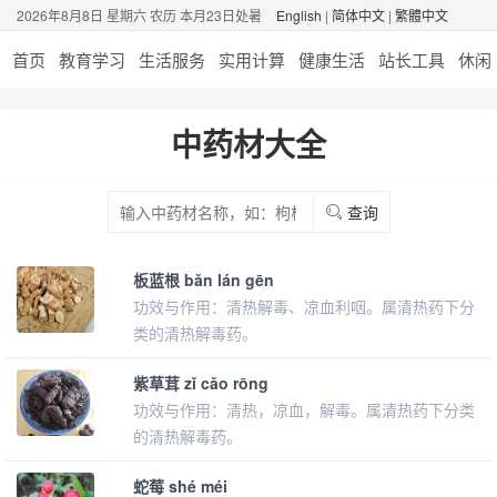
2026年8月8日 星期六 农历 本月23日处暑
English
|
简体中文
|
繁體中文
首页
教育学习
生活服务
实用计算
健康生活
站长工具
休闲
中药材大全
查询
板蓝根 bǎn lán gēn
功效与作用：清热解毒、凉血利咽。属清热药下分
类的清热解毒药。
紫草茸 zǐ cǎo rōng
功效与作用：清热，凉血，解毒。属清热药下分类
的清热解毒药。
蛇莓 shé méi