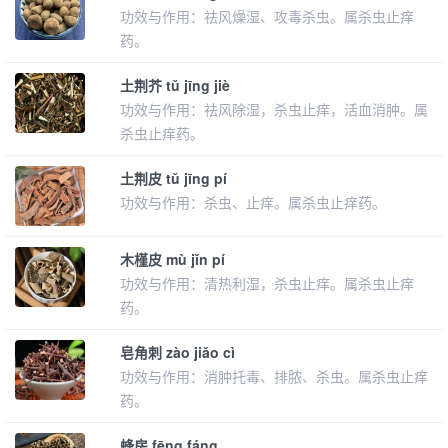
功效与作用：祛风燥湿、攻毒杀虫。属杀虫止痒
药。
土荆芥 tǔ jīng jiè
功效与作用：祛风除湿，杀虫止痒，活血消肿。属
杀虫止痒药。
土荆皮 tǔ jīng pí
功效与作用：杀虫、止痒。属杀虫止痒药。
木槿皮 mù jǐn pí
功效与作用：清热利湿，杀虫止痒。属杀虫止痒
药。
皂角刺 zào jiǎo cì
功效与作用：消肿托毒、排脓、杀虫。属杀虫止痒
药。
蜂房 fēng fáng