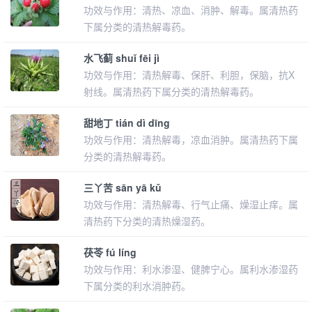
功效与作用：清热、凉血、消肿、解毒。属清热药
下属分类的清热解毒药。
水飞蓟 shuǐ fēi jì
功效与作用：清热解毒、保肝、利胆，保脑，抗X
射线。属清热药下属分类的清热解毒药。
甜地丁 tián dì dīng
功效与作用：清热解毒，凉血消肿。属清热药下属
分类的清热解毒药。
三丫苦 sān yā kǔ
功效与作用：清热解毒、行气止痛、燥湿止痒。属
清热药下分类的清热燥湿药。
茯苓 fú líng
功效与作用：利水渗湿、健脾宁心。属利水渗湿药
下属分类的利水消肿药。