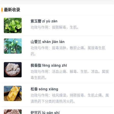
最新收录
紫玉簪 zǐ yù zān
功效与作用：拔脓解毒，生肌。
山菅兰 shān jiān lán
功效与作用：拔毒消肿，散瘀止痛。属拔毒生肌
药。
枫香脂 fēng xiāng zhī
功效与作用：活血止痛、解毒、生肌、凉血。属拔
毒生肌药。
松香 sōng xiāng
功效与作用：祛风燥湿，排脓拔毒、生肌止痛。属
清热药下分类的清热泻火药。
炉甘石 lú gān shí