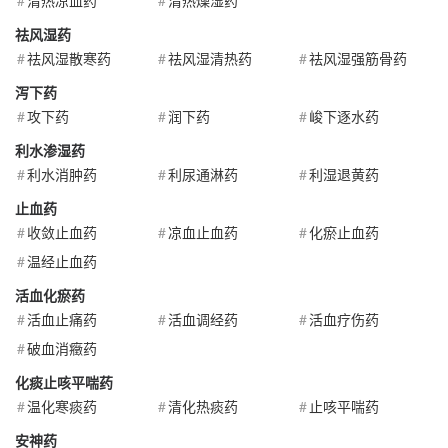
清热凉血药
清热燥湿药
祛风湿药
祛风湿散寒药
祛风湿清热药
祛风湿强筋骨药
泻下药
攻下药
润下药
峻下逐水药
利水渗湿药
利水消肿药
利尿通淋药
利湿退黄药
止血药
收敛止血药
凉血止血药
化瘀止血药
温经止血药
活血化瘀药
活血止痛药
活血调经药
活血疗伤药
破血消癥药
化痰止咳平喘药
温化寒痰药
清化热痰药
止咳平喘药
安神药