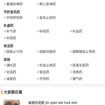
重镇安神药
养心安神药
平肝息风药
平抑肝阳药
息风止痉药
补虚药
补气药
补阳药
补血药
补阴药
收涩药
固表止汗药
敛肺涩肠药
固精缩尿止带药
其他
涌吐药
杀虫止痒药
拔毒生肌药
化湿药
驱虫药
消食药
温里药
开窍药
理气药
大家都在看
金钱白花蛇 jīn qián bái huā shé