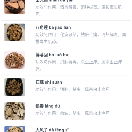
功效与作用：清热解毒、消肿拔毒。属拔毒生肌
药。
八角莲 bā jiǎo lián
功效与作用：化痰散结，祛瘀止痛，清热解毒。属
拔毒生肌药。
博落回 bó luò huí
功效与作用：消肿解毒，杀虫止痒。属杀虫止痒
药。
石蒜 shí suàn
功效与作用：消肿、杀虫。属杀虫止痒药。
狼毒 láng dú
功效与作用：散结，杀虫。属杀虫止痒药。
大风子 dà fēng zǐ