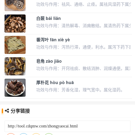
功效与作用：祛风、通络、止痉。属祛风湿药下属分
白蔹 bái liǎn
功效与作用：清热解毒、消痈散结。属清热药下属分
番泻叶 fān xiè yè
功效与作用：泻热行滞，通便，利水。属泻下药下属
皂角 zào jiǎo
功效与作用：开窍祛痰、散结消肿、润燥通便。属涌
厚朴花 hòu pò huā
功效与作用：芳香化湿，理气宽中。属化湿药。
分享链接