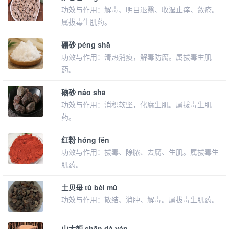
功效与作用：解毒、明目退翳、收湿止痒、敛疮。
属拔毒生肌药。
硼砂 péng shā
功效与作用：清热消痰，解毒防腐。属拔毒生肌
药。
硇砂 náo shā
功效与作用：消积软坚，化腐生肌。属拔毒生肌
药。
红粉 hóng fěn
功效与作用：拔毒、除脓、去腐、生肌。属拔毒生
肌药。
土贝母 tǔ bèi mǔ
功效与作用：散结、消肿、解毒。属拔毒生肌药。
山大颜 shān dà yán