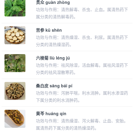
贯众 guàn zhòng
功效与作用：清热解毒、杀虫、止血。属清热药下
属分类的清热解毒药。
苦参 kǔ shēn
功效与作用：清热燥湿、杀虫、利尿。属清热药下
分类的清热燥湿药。
六棱菊 liù léng jú
功效与作用：祛风除湿，活血解毒。属祛风湿药下
分类的祛风湿散寒药。
桑白皮 sāng bái pí
功效与作用：泻肺平喘，利水消肿。属利水渗湿药
下属分类的利水消肿药。
黄芩 huáng qín
功效与作用：清热燥湿、泻火解毒、止血、安胎。
属清热药下属分类的清热燥湿药。