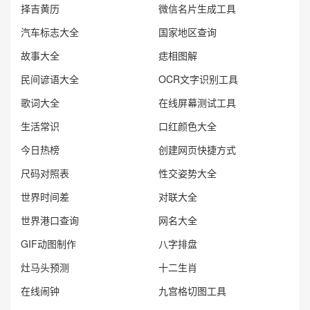
择吉黄历
微信名片生成工具
汽车标志大全
国家地区查询
故事大全
痣相图解
民间谚语大全
OCR文字识别工具
歌词大全
在线屏幕测试工具
生活常识
口红颜色大全
今日热榜
创建网页快捷方式
尺码对照表
性交姿势大全
世界时间差
对联大全
世界港口查询
网名大全
GIF动图制作
八字排盘
灶马头预测
十二生肖
在线闹钟
九宫格切图工具