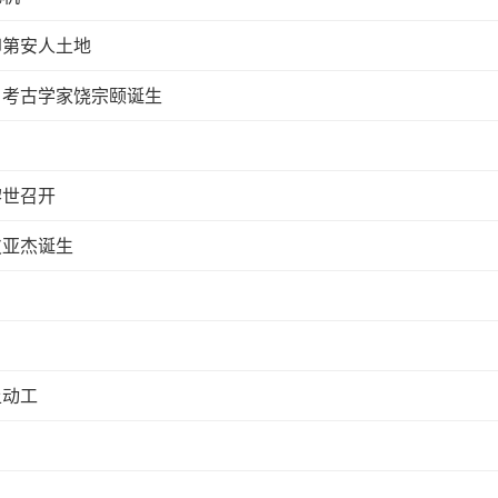
印第安人土地
、考古学家饶宗颐诞生
黎世召开
皮亚杰诞生
土动工