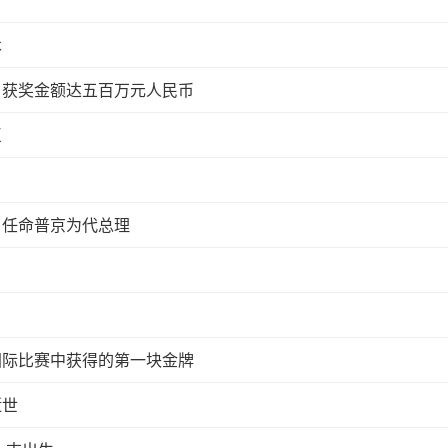
术
 获奖金额达五百万元人民币
臣
 任命普京为代总理
国际比赛中获得的第一块金牌
逝世