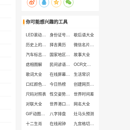
你可能感兴趣的工具
LED滚动文字工具
身份证号归属地
歇后语大全
历史上的今天
择吉黄历
微信名片生成工具
汽车标志大全
国家地区查询
故事大全
痣相图解
民间谚语大全
OCR文字识别工具
歌词大全
在线屏幕测试工具
生活常识
口红颜色大全
今日热榜
创建网页快捷方式
尺码对照表
性交姿势大全
世界时间差
对联大全
世界港口查询
网名大全
GIF动图制作
八字排盘
灶马头预测
十二生肖
在线闹钟
九宫格切图工具