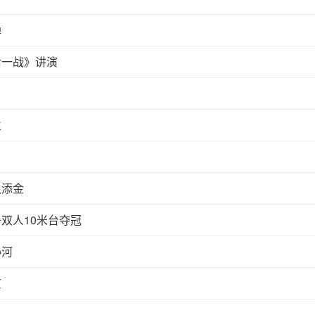
弹
后一战》讲演
立
队添金
双人10米台夺冠
孙河
京