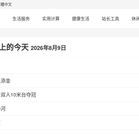
繁體中文
生活服务
实用计算
健康生活
站长工具
休
上的今天
2026年8月9日
队添金
双人10米台夺冠
孙河
京