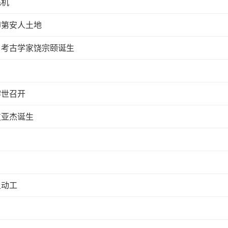
飞机
印第安人土地
、考古学家饶宗颐诞生
黎世召开
皮亚杰诞生
土动工