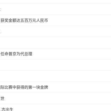
术
 获奖金额达五百万元人民币
臣
 任命普京为代总理
国际比赛中获得的第一块金牌
逝世
扎吉出生