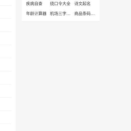
疾病自查
绕口令大全
诗文起名
年龄计算器
机场三字代码
商品条码查询