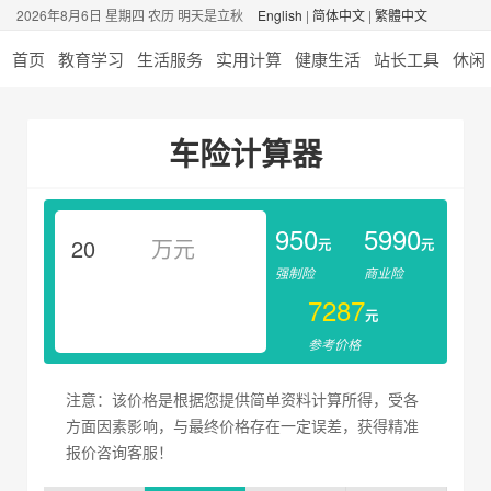
2026年8月6日 星期四 农历 明天是立秋
English
|
简体中文
|
繁體中文
首页
教育学习
生活服务
实用计算
健康生活
站长工具
休闲
车险计算器
950
5990
万元
元
元
强制险
商业险
7287
元
参考价格
注意：该价格是根据您提供简单资料计算所得，受各
方面因素影响，与最终价格存在一定误差，获得精准
报价咨询客服！