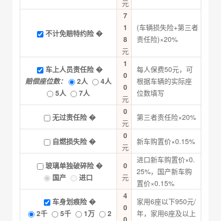
元
7
1
(车辆损失险+第三者
不计免赔特约险
�
8
责任险)×20%
元
1
车上人员责任险
�
每人保费50元，可
0
赔偿座位数：
2人
4人
根据车辆的实际座
0
5人
7人
位数填写
元
0
无过责任险
�
第三者责任险×20%
元
0
自燃损失险
�
新车购置价×0.15%
元
进口新车购置价×0.
玻璃单独破碎险
�
0
25%，国产新车购
国产
进口
元
置价×0.15%
4
车身划痕险
�
家用6座以下950元/
0
2千
5千
1万
2
年，家用6座及以上
0