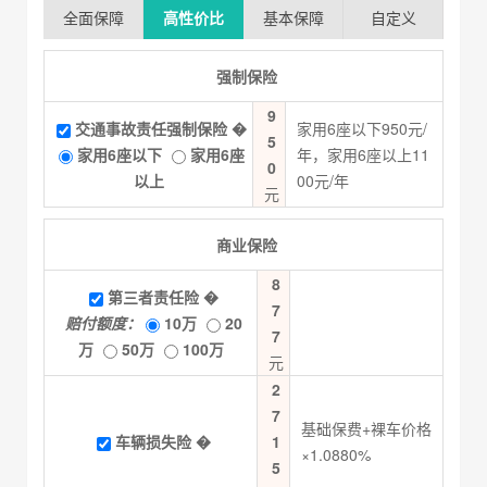
全面保障
高性价比
基本保障
自定义
强制保险
9
交通事故责任强制保险
�
家用6座以下950元/
5
家用6座以下
家用6座
年，家用6座以上11
0
以上
00元/年
元
商业保险
8
第三者责任险
�
7
赔付额度：
10万
20
7
万
50万
100万
元
2
7
基础保费+裸车价格
车辆损失险
�
1
×1.0880%
5