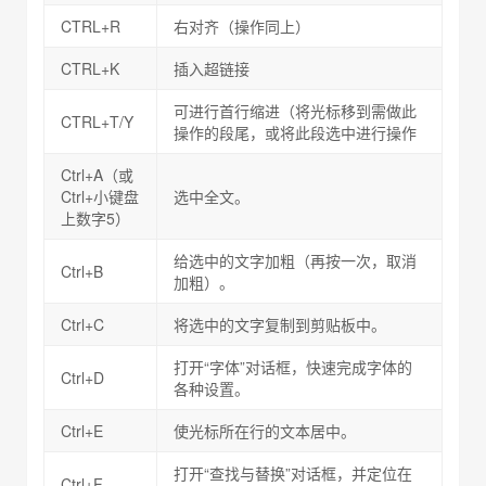
CTRL+R
右对齐（操作同上）
CTRL+K
插入超链接
可进行首行缩进（将光标移到需做此
CTRL+T/Y
操作的段尾，或将此段选中进行操作
Ctrl+A（或
Ctrl+小键盘
选中全文。
上数字5）
给选中的文字加粗（再按一次，取消
Ctrl+B
加粗）。
Ctrl+C
将选中的文字复制到剪贴板中。
打开“字体”对话框，快速完成字体的
Ctrl+D
各种设置。
Ctrl+E
使光标所在行的文本居中。
打开“查找与替换”对话框，并定位在
Ctrl+F