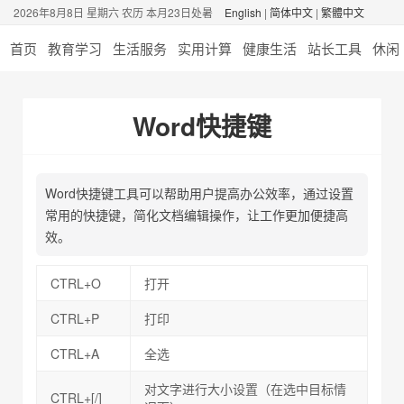
2026年8月8日 星期六 农历 本月23日处暑
English
|
简体中文
|
繁體中文
首页
教育学习
生活服务
实用计算
健康生活
站长工具
休闲
Word快捷键
Word快捷键工具可以帮助用户提高办公效率，通过设置
常用的快捷键，简化文档编辑操作，让工作更加便捷高
效。
CTRL+O
打开
CTRL+P
打印
CTRL+A
全选
对文字进行大小设置（在选中目标情
CTRL+[/]